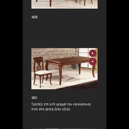
ΝΟ9
ΝΟ1
Τραπέζι στη λιτή γραμμή του νεοκλασικού
στυλ από μασίφ ξύλο οξιάς.