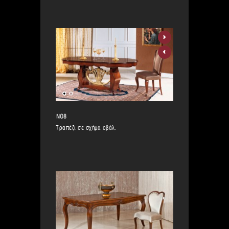
ΝΟ8
Τραπέζι σε σχήμα οβάλ.