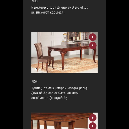
ΝΟ3
Νεοκλασικό τραπέζι από σκελετό οξιάς
με επένδυση καρυδιάς.
ΝΟ4
Τραπέζι σε στυλ μπαρόκ. Ατόφιο μασίφ
ξύλο οξιάς στο σκελετό και στην
επιφάνεια ρίζα καρυδιάς.